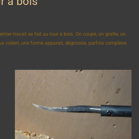
r à bois
mier travail se fait au tour à bois. On coupe, on gratte, on
aux volent, une forme apparait, dégrossie, parfois complexe.